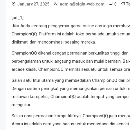
0
T
January 27, 2025
admin@sight-web.com
[ad_1]
Jika Anda seorang penggemar game online dan ingin membawa ket
ChampionQQ. Platform ini adalah toko serba ada untuk sem
dinikmati dan mendominasi pesaing mereka.
ChampionQQ dikenal dengan permainan berkualitas tinggi d
berpengalaman untuk langsung masuk dan mulai bermain. Bai
arcade klasik, ChampionQQ memiliki sesuatu untuk semua ora
Salah satu fitur utama yang membedakan ChampionQQ dari pl
Dengan sistem peringkat yang memungkinkan pemain untuk 
melawan kompetisi, ChampionQQ adalah tempat yang sempurn
mengukur.
Selain opsi permainan kompetitifnya, ChampionQQ juga menawa
Acara ini adalah cara yang bagus untuk menantang diri sendiri