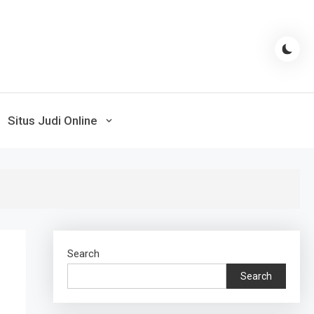
Situs Judi Terbaik dengan
awarkan slot demo untuk berlatih. Tingkatkan peluang menang Anda
Situs Judi Online
ai permainan terlebih dahulu.
t Demo
Search
Search