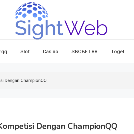
Slot Online Gacor di 
Mainkan slot online gacor di situs judi terbaik yang men
rqq
Slot
Casino
SBOBET88
Togel
dengan mencoba berbag
Slo
tisi Dengan ChampionQQ
 Kompetisi Dengan ChampionQQ