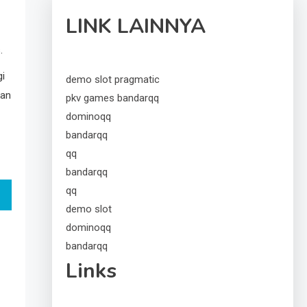
LINK LAINNYA
.
gi
demo slot pragmatic
kan
pkv games bandarqq
dominoqq
bandarqq
qq
bandarqq
qq
demo slot
dominoqq
bandarqq
Links