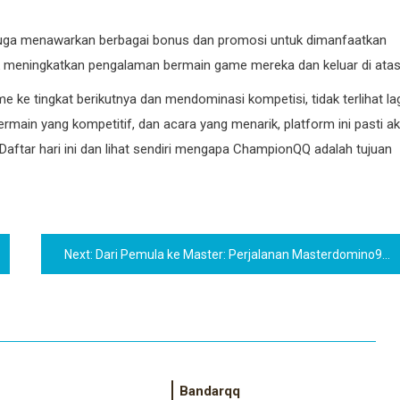
i juga menawarkan berbagai bonus dan promosi untuk dimanfaatkan
 meningkatkan pengalaman bermain game mereka dan keluar di atas
 ke tingkat berikutnya dan mendominasi kompetisi, tidak terlihat la
rmain yang kompetitif, dan acara yang menarik, platform ini pasti a
ftar hari ini dan lihat sendiri mengapa ChampionQQ adalah tujuan
Next:
Dari Pemula ke Master: Perjalanan Masterdomino99
Bandarqq