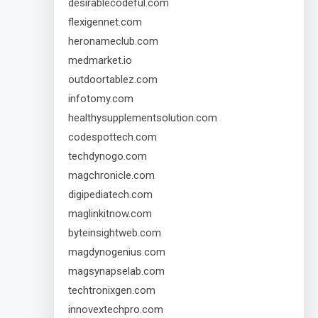
desirablecodeful.com
flexigennet.com
heronameclub.com
medmarket.io
outdoortablez.com
infotomy.com
healthysupplementsolution.com
codespottech.com
techdynogo.com
magchronicle.com
digipediatech.com
maglinkitnow.com
byteinsightweb.com
magdynogenius.com
magsynapselab.com
techtronixgen.com
innovextechpro.com