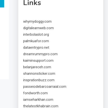
Links
whymydoggy.com
digitalearnweb.com
interbolaslot.org
palmkuafor.com
dataentrypro.net
dreamrummypro.com
kaiminsupport.com
belanjareceh.com
shannonsticker.com
insprationbuzz.com
passeiodebarcoarraial.com
fondworth.com
iamseharkhan.com
thelatestkhabrain.com