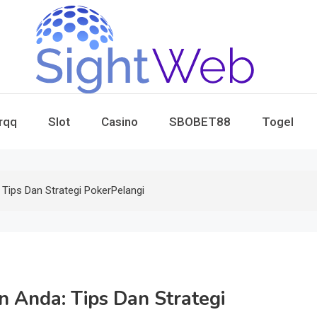
Slot Online Gacor di 
Mainkan slot online gacor di situs judi terbaik yang men
rqq
Slot
Casino
SBOBET88
Togel
dengan mencoba berbag
Slo
ips Dan Strategi PokerPelangi
Anda: Tips Dan Strategi