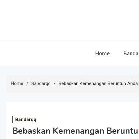
Skip
to
content
Home
Banda
Home
Bandarqq
Bebaskan Kemenangan Beruntun Anda: T
Bandarqq
Bebaskan Kemenangan Beruntun 