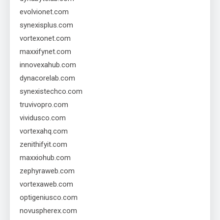
evolvionet.com
synexisplus.com
vortexonet.com
maxxifynet.com
innovexahub.com
dynacorelab.com
synexistechco.com
truvivopro.com
vividusco.com
vortexahq.com
zenithifyit.com
maxxiohub.com
zephyraweb.com
vortexaweb.com
optigeniusco.com
novuspherex.com