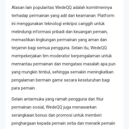
Alasan lain popularitas WedeQQ adalah komitmennya
terhadap permainan yang adil dan keamanan. Platform
ini menggunakan teknologi enkripsi canggih untuk
melindungi informasi pribadi dan keuangan pemain,
memastikan lingkungan permainan yang aman dan
terjamin bagi semua pengguna. Selain itu, WedeQQ
mempekerjakan tim moderator berpengalaman untuk
memantau permainan dan mengatasi masalah apa pun
yang mungkin timbul, sehingga semakin meningkatkan
pengalaman bermain game secara keseluruhan bagi
para pemain.
Selain antarmuka yang ramah pengguna dan fitur
permainan sosial, WedeQQ juga menawarkan
serangkaian bonus dan promosi untuk memberi
penghargaan kepada pemain setia dan menarik pemain