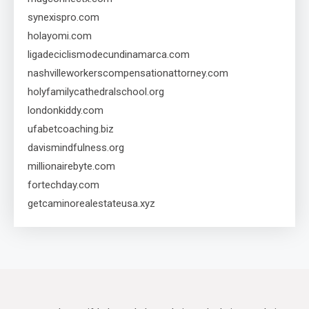
synexispro.com
holayomi.com
ligadeciclismodecundinamarca.com
nashvilleworkerscompensationattorney.com
holyfamilycathedralschool.org
londonkiddy.com
ufabetcoaching.biz
davismindfulness.org
millionairebyte.com
fortechday.com
getcaminorealestateusa.xyz