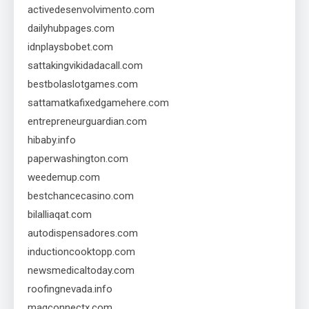
activedesenvolvimento.com
dailyhubpages.com
idnplaysbobet.com
sattakingvikidadacall.com
bestbolaslotgames.com
sattamatkafixedgamehere.com
entrepreneurguardian.com
hibaby.info
paperwashington.com
weedemup.com
bestchancecasino.com
bilalliaqat.com
autodispensadores.com
inductioncooktopp.com
newsmedicaltoday.com
roofingnevada.info
magconnectx.com