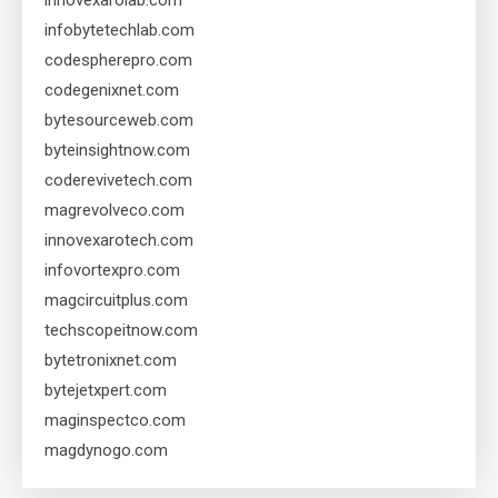
innovexarolab.com
infobytetechlab.com
codespherepro.com
codegenixnet.com
bytesourceweb.com
byteinsightnow.com
coderevivetech.com
magrevolveco.com
innovexarotech.com
infovortexpro.com
magcircuitplus.com
techscopeitnow.com
bytetronixnet.com
bytejetxpert.com
maginspectco.com
magdynogo.com