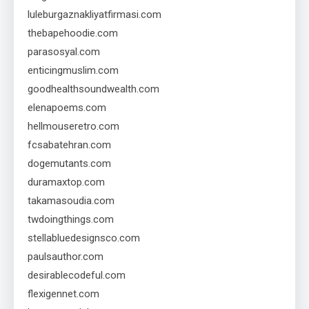
luleburgaznakliyatfirmasi.com
thebapehoodie.com
parasosyal.com
enticingmuslim.com
goodhealthsoundwealth.com
elenapoems.com
hellmouseretro.com
fcsabatehran.com
dogemutants.com
duramaxtop.com
takamasoudia.com
twdoingthings.com
stellabluedesignsco.com
paulsauthor.com
desirablecodeful.com
flexigennet.com