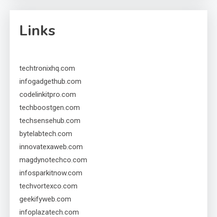
Links
techtronixhq.com
infogadgethub.com
codelinkitpro.com
techboostgen.com
techsensehub.com
bytelabtech.com
innovatexaweb.com
magdynotechco.com
infosparkitnow.com
techvortexco.com
geekifyweb.com
infoplazatech.com