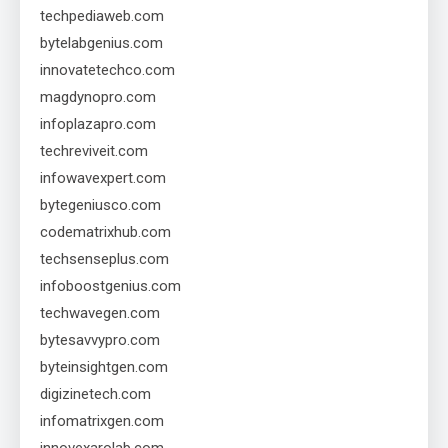
techpediaweb.com
bytelabgenius.com
innovatetechco.com
magdynopro.com
infoplazapro.com
techreviveit.com
infowavexpert.com
bytegeniusco.com
codematrixhub.com
techsenseplus.com
infoboostgenius.com
techwavegen.com
bytesavvypro.com
byteinsightgen.com
digizinetech.com
infomatrixgen.com