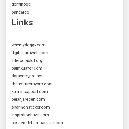
dominoqq
bandarqq
Links
whymydoggy.com
digitalearnweb.com
interbolaslot.org
palmkuafor.com
dataentrypro.net
dreamrummypro.com
kaiminsupport.com
belanjareceh.com
shannonsticker.com
insprationbuzz.com
passeiodebarcoarraial.com