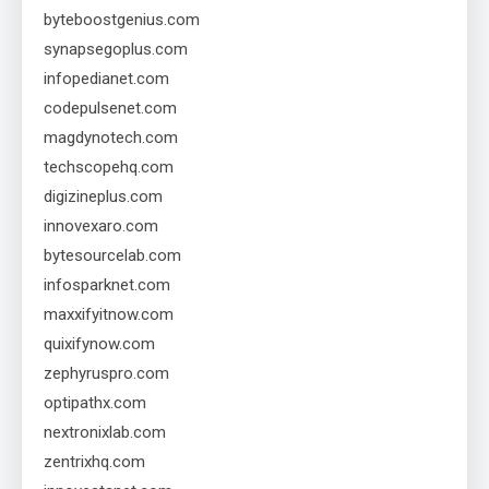
byteboostgenius.com
synapsegoplus.com
infopedianet.com
codepulsenet.com
magdynotech.com
techscopehq.com
digizineplus.com
innovexaro.com
bytesourcelab.com
infosparknet.com
maxxifyitnow.com
quixifynow.com
zephyruspro.com
optipathx.com
nextronixlab.com
zentrixhq.com