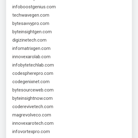
infoboostgenius.com
techwavegen.com
bytesavvypro.com
byteinsightgen.com
digizinetech.com
infomatrixgen.com
innovexarolab.com
infobytetechlab.com
codespherepro.com
codegenixnet.com
bytesourceweb.com
byteinsightnow.com
coderevivetech.com
magrevolveco.com
innovexarotech.com
infovortexpro.com