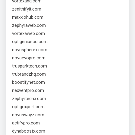
vortexahq.com
zenithifyit.com
maxxiohub.com
zephyraweb.com
vortexaweb.com
optigeniusco.com
novuspherex.com
novaevopro.com
trusparktech.com
trubrandzhq.com
boostifynet.com
nexventpro.com
zephyrtechx.com
optigoxpert.com
novuswayz.com
actifypro.com
dynaboostx.com