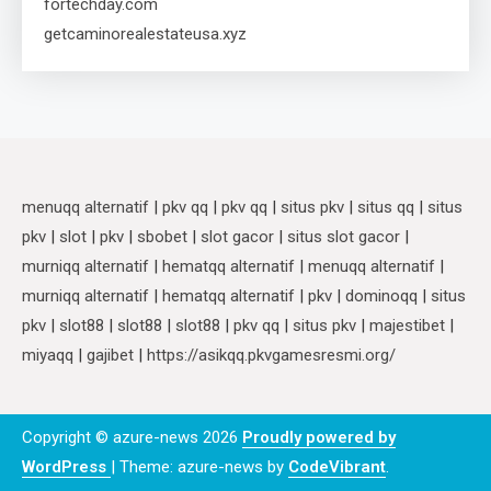
fortechday.com
getcaminorealestateusa.xyz
menuqq alternatif
|
pkv qq
|
pkv qq
|
situs pkv
|
situs qq
|
situs
pkv
|
slot
|
pkv
|
sbobet
|
slot gacor
|
situs slot gacor
|
murniqq alternatif
|
hematqq alternatif
|
menuqq alternatif
|
murniqq alternatif
|
hematqq alternatif
|
pkv
|
dominoqq
|
situs
pkv
|
slot88
|
slot88
|
slot88
|
pkv qq
|
situs pkv
|
majestibet
|
miyaqq
|
gajibet
|
https://asikqq.pkvgamesresmi.org/
Copyright © azure-news 2026
Proudly powered by
WordPress
|
Theme: azure-news by
CodeVibrant
.