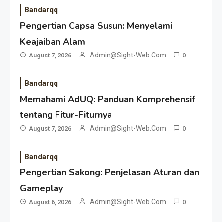
Bandarqq
Pengertian Capsa Susun: Menyelami
Keajaiban Alam
Admin@sight-Web.com
August 7, 2026
0
Bandarqq
Memahami AdUQ: Panduan Komprehensif
tentang Fitur-Fiturnya
Admin@sight-Web.com
August 7, 2026
0
Bandarqq
Pengertian Sakong: Penjelasan Aturan dan
Gameplay
Admin@sight-Web.com
August 6, 2026
0