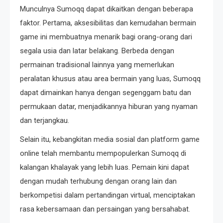
Munculnya Sumoqq dapat dikaitkan dengan beberapa
faktor. Pertama, aksesibilitas dan kemudahan bermain
game ini membuatnya menarik bagi orang-orang dari
segala usia dan latar belakang. Berbeda dengan
permainan tradisional lainnya yang memerlukan
peralatan khusus atau area bermain yang luas, Sumoqq
dapat dimainkan hanya dengan segenggam batu dan
permukaan datar, menjadikannya hiburan yang nyaman
dan terjangkau.
Selain itu, kebangkitan media sosial dan platform game
online telah membantu mempopulerkan Sumoqq di
kalangan khalayak yang lebih luas. Pemain kini dapat
dengan mudah terhubung dengan orang lain dan
berkompetisi dalam pertandingan virtual, menciptakan
rasa kebersamaan dan persaingan yang bersahabat.