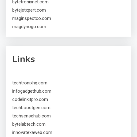
bytetronixnet.com
bytejetxpert.com
maginspectco.com
magdynogo.com
Links
techtronixhq.com
infogadgethub.com
codelinkitpro.com
techboostgen.com
techsensehub.com
bytelabtech.com
innovatexaweb.com