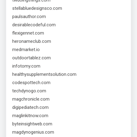
twdoingthings.com
stellabluedesignsco.com
paulsauthor.com
desirablecodeful.com
flexigennet.com
heronameclub.com
medmarket.io
outdoortablez.com
infotomy.com
healthysupplementsolution.com
codespottech.com
techdynogo.com
magchronicle.com
digipediatech.com
maglinkitnow.com
byteinsightweb.com
magdynogenius.com