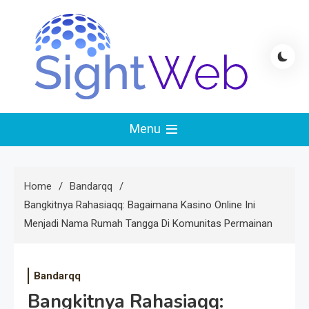
Skip
to
content
Slot Online Gacor di
Mainkan slot online gacor di situs judi terbaik yang
menawarkan slot demo untuk berlatih. Tingkatkan peluang
Menu
Situs Judi Terbaik
menang Anda dengan mencoba berbagai permainan terlebih
dahulu.
dengan Slot Demo
Home
Bandarqq
Bangkitnya Rahasiaqq: Bagaimana Kasino Online Ini
Menjadi Nama Rumah Tangga Di Komunitas Permainan
Bandarqq
Bangkitnya Rahasiaqq: