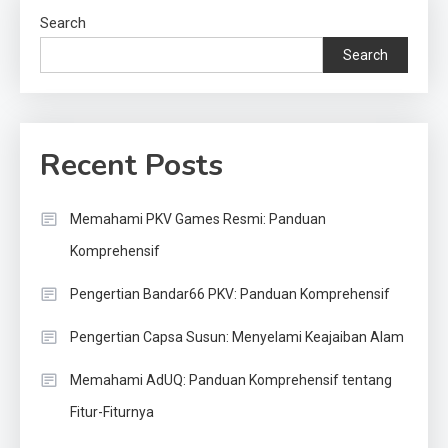
Search
Search
Recent Posts
Memahami PKV Games Resmi: Panduan
Komprehensif
Pengertian Bandar66 PKV: Panduan Komprehensif
Pengertian Capsa Susun: Menyelami Keajaiban Alam
Memahami AdUQ: Panduan Komprehensif tentang
Fitur-Fiturnya