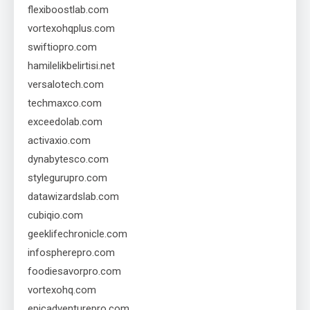
flexiboostlab.com
vortexohqplus.com
swiftiopro.com
hamilelikbelirtisi.net
versalotech.com
techmaxco.com
exceedolab.com
activaxio.com
dynabytesco.com
stylegurupro.com
datawizardslab.com
cubiqio.com
geeklifechronicle.com
infospherepro.com
foodiesavorpro.com
vortexohq.com
epicadventurepro.com