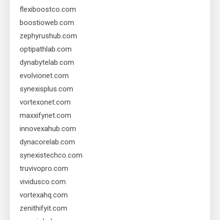
flexiboostco.com
boostioweb.com
zephyrushub.com
optipathlab.com
dynabytelab.com
evolvionet.com
synexisplus.com
vortexonet.com
maxxifynet.com
innovexahub.com
dynacorelab.com
synexistechco.com
truvivopro.com
vividusco.com
vortexahq.com
zenithifyit.com