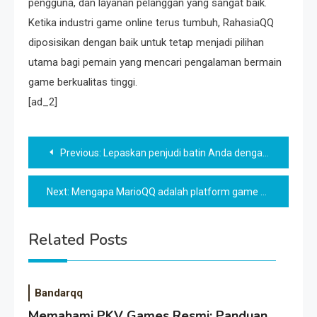
pengguna, dan layanan pelanggan yang sangat baik.
Ketika industri game online terus tumbuh, RahasiaQQ
diposisikan dengan baik untuk tetap menjadi pilihan
utama bagi pemain yang mencari pengalaman bermain
game berkualitas tinggi.
[ad_2]
Post
Previous:
Lepaskan penjudi batin Anda dengan permainan mendebarkan CebanQQ
navigation
Next:
Mengapa MarioQQ adalah platform game baru terpanas untuk pemain dari semua level
Related Posts
Bandarqq
Memahami PKV Games Resmi: Panduan