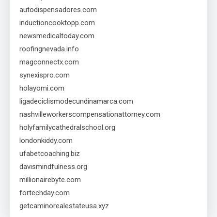
autodispensadores.com
inductioncooktopp.com
newsmedicaltoday.com
roofingnevada.info
magconnectx.com
synexispro.com
holayomi.com
ligadeciclismodecundinamarca.com
nashvilleworkerscompensationattorney.com
holyfamilycathedralschool.org
londonkiddy.com
ufabetcoaching.biz
davismindfulness.org
millionairebyte.com
fortechday.com
getcaminorealestateusa.xyz