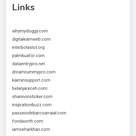
Links
whymydoggy.com
digitalearnweb.com
interbolaslot.org
palmkuafor.com
dataentrypro.net
dreamrummypro.com
kaiminsupport.com
belanjareceh.com
shannonsticker.com
insprationbuzz.com
passeiodebarcoarraial.com
fondworth.com
iamseharkhan.com