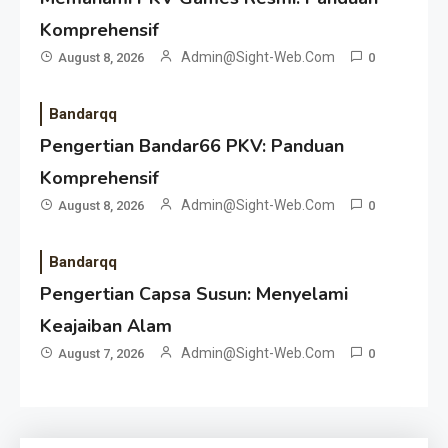
Komprehensif
Admin@sight-Web.com
August 8, 2026
0
Bandarqq
Pengertian Bandar66 PKV: Panduan
Komprehensif
Admin@sight-Web.com
August 8, 2026
0
Bandarqq
Pengertian Capsa Susun: Menyelami
Keajaiban Alam
Admin@sight-Web.com
August 7, 2026
0