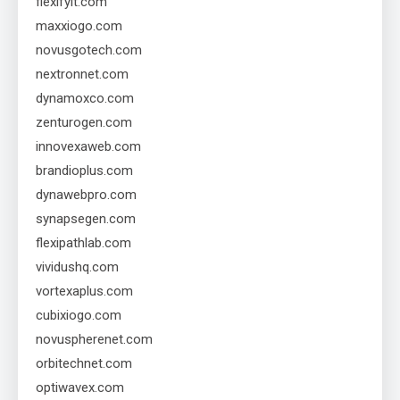
flexifyit.com
maxxiogo.com
novusgotech.com
nextronnet.com
dynamoxco.com
zenturogen.com
innovexaweb.com
brandioplus.com
dynawebpro.com
synapsegen.com
flexipathlab.com
vividushq.com
vortexaplus.com
cubixiogo.com
novuspherenet.com
orbitechnet.com
optiwavex.com