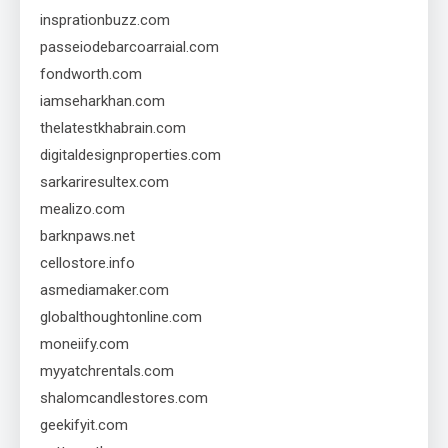
insprationbuzz.com
passeiodebarcoarraial.com
fondworth.com
iamseharkhan.com
thelatestkhabrain.com
digitaldesignproperties.com
sarkariresultex.com
mealizo.com
barknpaws.net
cellostore.info
asmediamaker.com
globalthoughtonline.com
moneiify.com
myyatchrentals.com
shalomcandlestores.com
geekifyit.com