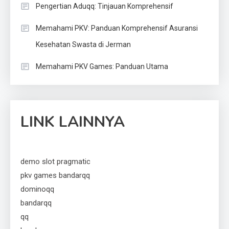
Pengertian Aduqq: Tinjauan Komprehensif
Memahami PKV: Panduan Komprehensif Asuransi
Kesehatan Swasta di Jerman
Memahami PKV Games: Panduan Utama
LINK LAINNYA
demo slot pragmatic
pkv games bandarqq
dominoqq
bandarqq
qq