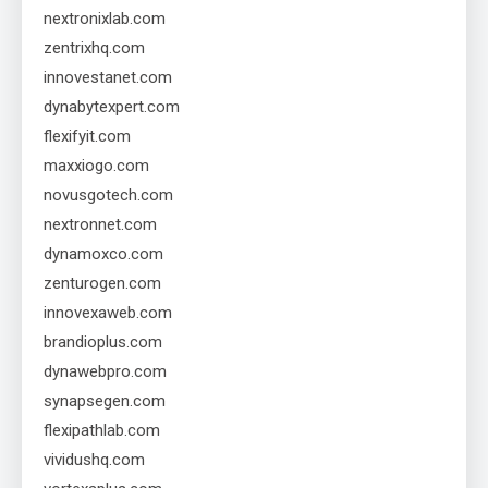
nextronixlab.com
zentrixhq.com
innovestanet.com
dynabytexpert.com
flexifyit.com
maxxiogo.com
novusgotech.com
nextronnet.com
dynamoxco.com
zenturogen.com
innovexaweb.com
brandioplus.com
dynawebpro.com
synapsegen.com
flexipathlab.com
vividushq.com