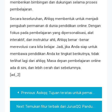
memberikan bimbingan dan dukungan selama proses
pembelajaran.
Secara keseluruhan, Ahliqq membentuk untuk menjadi
pengubah permainan di dunia pendidikan online. Dengan
fokus pada pembelajaran yang dipersonalisasi, alat
interaktif, dan instruktur ahli, Ahliqq benar -benar
merevolusi cara kita belajar. Jadi, jika Anda siap untuk
membawa pendidikan Anda ke tingkat berikutnya, tidak
terlihat lagi dari ahliqq. Masa depan pembelajaran online
ada di sini, dan lebih cerah dari sebelumnya.
[ad_2]
Post
Previous:
Asikqq: Tujuan teratas untuk pemain poker di mana -mana
navigation
Next:
Temukan fitur terbaik dari JurusQQ: Panduan Komprehensif