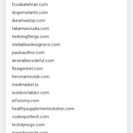
fcsabatehran.com
dogemutants.com
duramaxtop.com
takamasoudia.com
twdoingthings.com
stellabluedesignsco.com
paulsauthor.com
desirablecodeful.com
flexigennet.com
heronameclub.com
medmarket.io
outdoortablez.com
infotomy.com
healthysupplementsolution.com
codespottech.com
techdynogo.com
magchronicle.com