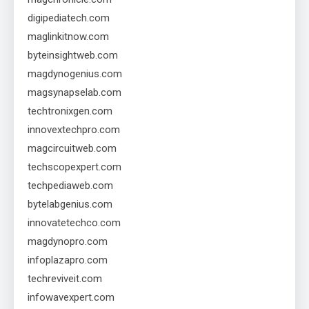
digipediatech.com
maglinkitnow.com
byteinsightweb.com
magdynogenius.com
magsynapselab.com
techtronixgen.com
innovextechpro.com
magcircuitweb.com
techscopexpert.com
techpediaweb.com
bytelabgenius.com
innovatetechco.com
magdynopro.com
infoplazapro.com
techreviveit.com
infowavexpert.com