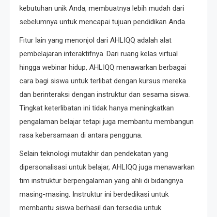
kebutuhan unik Anda, membuatnya lebih mudah dari
sebelumnya untuk mencapai tujuan pendidikan Anda.
Fitur lain yang menonjol dari AHLIQQ adalah alat
pembelajaran interaktifnya. Dari ruang kelas virtual
hingga webinar hidup, AHLIQQ menawarkan berbagai
cara bagi siswa untuk terlibat dengan kursus mereka
dan berinteraksi dengan instruktur dan sesama siswa.
Tingkat keterlibatan ini tidak hanya meningkatkan
pengalaman belajar tetapi juga membantu membangun
rasa kebersamaan di antara pengguna.
Selain teknologi mutakhir dan pendekatan yang
dipersonalisasi untuk belajar, AHLIQQ juga menawarkan
tim instruktur berpengalaman yang ahli di bidangnya
masing-masing. Instruktur ini berdedikasi untuk
membantu siswa berhasil dan tersedia untuk