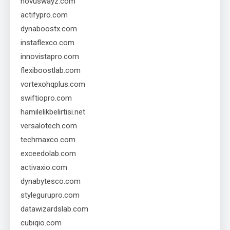
novuswayz.com
actifypro.com
dynaboostx.com
instaflexco.com
innovistapro.com
flexiboostlab.com
vortexohqplus.com
swiftiopro.com
hamilelikbelirtisi.net
versalotech.com
techmaxco.com
exceedolab.com
activaxio.com
dynabytesco.com
stylegurupro.com
datawizardslab.com
cubiqio.com