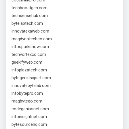
codelinkitpro.com
techboostgen.com
techsensehub.com
bytelabtech.com
innovatexaweb.com
magdynotechco.com
infosparkitnow.com
techvortexco.com
geekifyweb.com
infoplazatech.com
bytegeniusxpert.com
innovatebytelab.com
infobytepro.com
magbytego.com
codegeniusnet.com
infoinsightnet.com
bytesourcehq.com