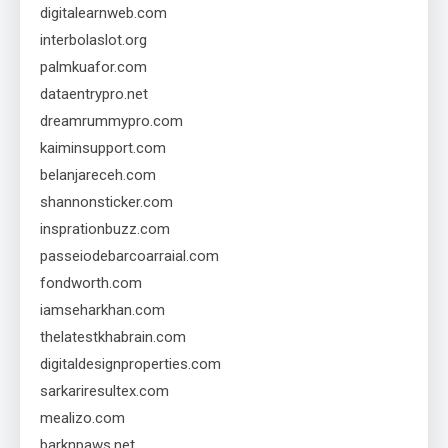
digitalearnweb.com
interbolaslot.org
palmkuafor.com
dataentrypro.net
dreamrummypro.com
kaiminsupport.com
belanjareceh.com
shannonsticker.com
insprationbuzz.com
passeiodebarcoarraial.com
fondworth.com
iamseharkhan.com
thelatestkhabrain.com
digitaldesignproperties.com
sarkariresultex.com
mealizo.com
barknpaws.net