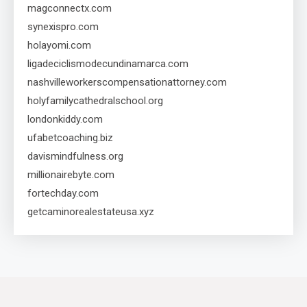
magconnectx.com
synexispro.com
holayomi.com
ligadeciclismodecundinamarca.com
nashvilleworkerscompensationattorney.com
holyfamilycathedralschool.org
londonkiddy.com
ufabetcoaching.biz
davismindfulness.org
millionairebyte.com
fortechday.com
getcaminorealestateusa.xyz