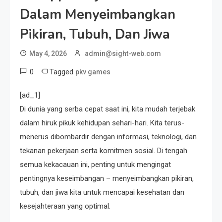
Dalam Menyeimbangkan
Pikiran, Tubuh, Dan Jiwa
May 4, 2026
admin@sight-web.com
0
Tagged
pkv games
[ad_1]
Di dunia yang serba cepat saat ini, kita mudah terjebak
dalam hiruk pikuk kehidupan sehari-hari. Kita terus-
menerus dibombardir dengan informasi, teknologi, dan
tekanan pekerjaan serta komitmen sosial. Di tengah
semua kekacauan ini, penting untuk mengingat
pentingnya keseimbangan – menyeimbangkan pikiran,
tubuh, dan jiwa kita untuk mencapai kesehatan dan
kesejahteraan yang optimal.