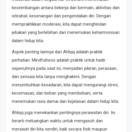
keseimbangan antara bekerja dan bermain, aktivitas dan
istirahat, kesenangan dan pengendalian diri. Dengan
mempraktikkan moderasi, kita dapat menghindari
jebakan yang berlebihan dan menemukan keharmonisan
dalam hidup kita.
Aspek penting lainnya dari Ahliqq adalah praktik
perhatian. Mindfulness adalah praktik untuk hadir
sepenuhnya pada saat ini, menyadari pikiran, perasaan,
dan sensasi kita tanpa menghakimi. Dengan
menumbuhkan kesadaran, kita dapat mengurangi stres,
kecemasan, dan beban yang membebani, serta
menemukan rasa damai dan kejelasan dalam hidup kita.
Ahliqq juga menekankan pentingnya perawatan diri. Ini
berarti meluangkan waktu untuk mengasuh dan
merawat diri kita sendiri, baik secara fisik maupun