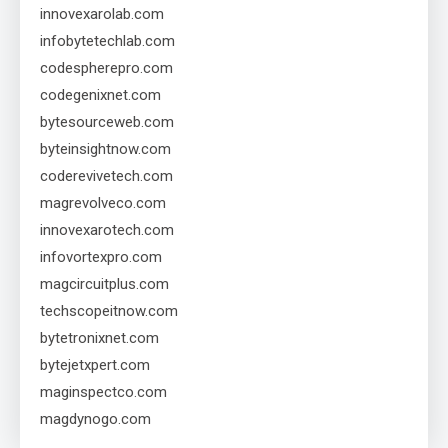
innovexarolab.com
infobytetechlab.com
codespherepro.com
codegenixnet.com
bytesourceweb.com
byteinsightnow.com
coderevivetech.com
magrevolveco.com
innovexarotech.com
infovortexpro.com
magcircuitplus.com
techscopeitnow.com
bytetronixnet.com
bytejetxpert.com
maginspectco.com
magdynogo.com