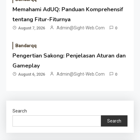
Memahami AdUQ: Panduan Komprehensif
tentang Fitur-Fiturnya
Admin@sight-Web.com
August 7, 2026
0
Bandarqq
Pengertian Sakong: Penjelasan Aturan dan
Gameplay
Admin@sight-Web.com
August 6, 2026
0
Search
Search