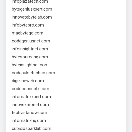
infoplazatech.com
bytegeniusxpert.com
innovatebytelab.com
infobytepro.com
magbytego.com
codegeniusnet.com
infoinsightnet.com
bytesourcehq.com
byteinsightnet.com
codepulsetechco.com
digizineweb.com
codeconnectx.com
infomatrixxpert.com
innovexaronet.com
techvistanow.com
infomatrixhq.com
cubixiosparklab.com