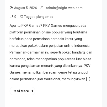
August 5, 2026
admin@sight-web.com
0
Tagged
pkv games
Apa itu PKV Games? PKV Games mengacu pada
platform permainan online populer yang terutama
berfokus pada permainan berbasis kartu, yang
merupakan pokok dalam perjudian online Indonesia.
Permainan-permainan ini, seperti poker, bandarq, dan
dominoqq, telah mendapatkan popularitas luar biasa
karena pengalaman menarik yang diberikannya. PKV
Games menampilkan beragam genre tetapi unggul
dalam permainan judi tradisional, memungkinkan […]
Read More