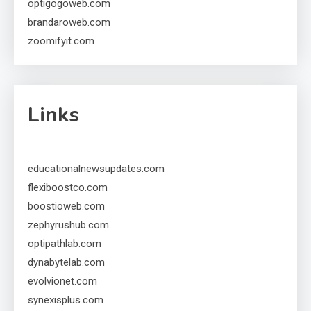
optigogoweb.com
brandaroweb.com
zoomifyit.com
Links
educationalnewsupdates.com
flexiboostco.com
boostioweb.com
zephyrushub.com
optipathlab.com
dynabytelab.com
evolvionet.com
synexisplus.com