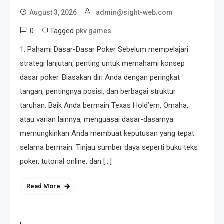
August 3, 2026
admin@sight-web.com
0
Tagged
pkv games
1. Pahami Dasar-Dasar Poker Sebelum mempelajari
strategi lanjutan, penting untuk memahami konsep
dasar poker. Biasakan diri Anda dengan peringkat
tangan, pentingnya posisi, dan berbagai struktur
taruhan. Baik Anda bermain Texas Hold’em, Omaha,
atau varian lainnya, menguasai dasar-dasarnya
memungkinkan Anda membuat keputusan yang tepat
selama bermain. Tinjau sumber daya seperti buku teks
poker, tutorial online, dan […]
Read More