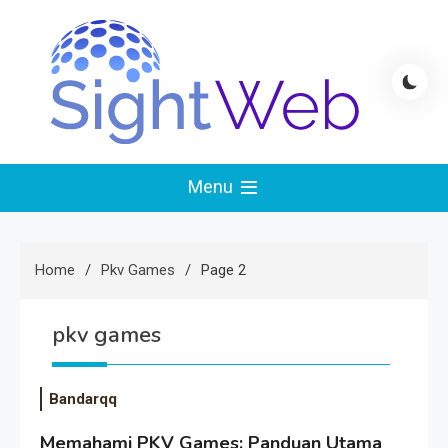
Skip
to
content
Slot Online Gacor di
Mainkan slot online gacor di situs judi terbaik yang
menawarkan slot demo untuk berlatih. Tingkatkan peluang
Menu
Situs Judi Terbaik
menang Anda dengan mencoba berbagai permainan terlebih
dahulu.
dengan Slot Demo
Home
Pkv Games
Page 2
pkv games
Bandarqq
Memahami PKV Games: Panduan Utama