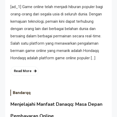
[ad_1] Game online telah menjadi hiburan populer bagi
orang-orang dari segala usia di seluruh dunia. Dengan
kemajuan teknologi, pemain kini dapat terhubung
dengan orang lain dari berbagai belahan dunia dan
bersaing dalam berbagai permainan secara real-time.
Salah satu platform yang menawarkan pengalaman
bermain game online yang menarik adalah Hondaqq.
Hondaqq adalah platform game online populer […]
Read More
Bandarqq
Menjelajahi Manfaat Danaqq: Masa Depan
Pembayaran Online