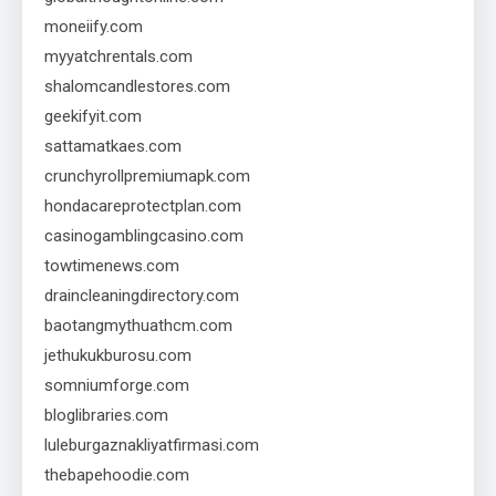
moneiify.com
myyatchrentals.com
shalomcandlestores.com
geekifyit.com
sattamatkaes.com
crunchyrollpremiumapk.com
hondacareprotectplan.com
casinogamblingcasino.com
towtimenews.com
draincleaningdirectory.com
baotangmythuathcm.com
jethukukburosu.com
somniumforge.com
bloglibraries.com
luleburgaznakliyatfirmasi.com
thebapehoodie.com