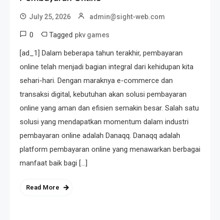
July 25, 2026
admin@sight-web.com
0
Tagged
pkv games
[ad_1] Dalam beberapa tahun terakhir, pembayaran
online telah menjadi bagian integral dari kehidupan kita
sehari-hari. Dengan maraknya e-commerce dan
transaksi digital, kebutuhan akan solusi pembayaran
online yang aman dan efisien semakin besar. Salah satu
solusi yang mendapatkan momentum dalam industri
pembayaran online adalah Danaqq. Danaqq adalah
platform pembayaran online yang menawarkan berbagai
manfaat baik bagi […]
Read More