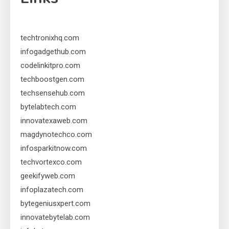
techtronixhq.com
infogadgethub.com
codelinkitpro.com
techboostgen.com
techsensehub.com
bytelabtech.com
innovatexaweb.com
magdynotechco.com
infosparkitnow.com
techvortexco.com
geekifyweb.com
infoplazatech.com
bytegeniusxpert.com
innovatebytelab.com