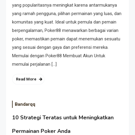
yang popularitasnya meningkat karena antarmukanya
yang ramah pengguna, pilihan permainan yang luas, dan
komunitas yang kuat. Ideal untuk pemula dan pemain
berpengalaman, Poker88 menawarkan berbagai varian
poker, memastikan pemain dapat menemukan sesuatu
yang sesuai dengan gaya dan preferensi mereka.
Memulai dengan Poker88 Membuat Akun Untuk
memulai perjalanan […]
Read More
Bandarqq
10 Strategi Teratas untuk Meningkatkan
Permainan Poker Anda